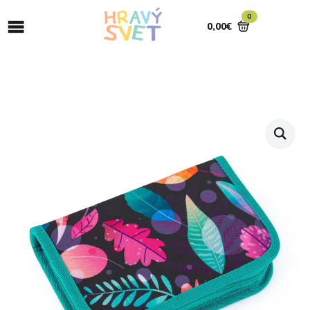
0
0,00
€