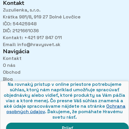
Kontakt
Zuzulienka, s.r.o.
Krátka 981/8, 919 27 Dolné Lovčice
IČO: 54425948
DIČ: 2121661036
Kontakt: +421 917 847 011
Email:
info@hravysvet.sk
Navigácia
Kontakt
O nás
Pri návštevách kamenného obchodu pozorne
Obchod
načúvame malým aj veľkým, aby sme zistili, čo sa Vám
v obchode páči najviac a mohli sa tak posúvať vpred.
Blog
Na rovnaký prístup v online priestore potrebujeme
Obchodné podmienky
súhlas, ktorý nám napríklad umožňuje spracúvať
Ochrana osobných údajov
objednávky alebo vidieť, ktoré produkty sa Vám páčia
viac a ktoré menej. Čo presne Váš súhlas znamená a
aké údaje spracovávame nájdete na stránke
Ochrana
osobných údajov
. Ďakujeme, že pomáhate Hravému
svetu rásť.
© 2026 hravysvet.sk
🍪
Prijať