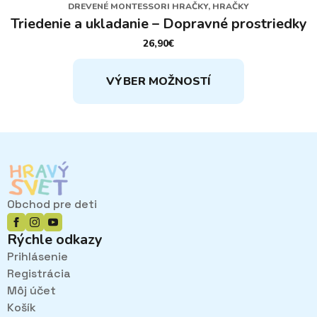
DREVENÉ MONTESSORI HRAČKY, HRAČKY
Triedenie a ukladanie – Dopravné prostriedky
26,90
€
Tento
VÝBER MOŽNOSTÍ
produkt
má
viacero
variantov.
Možnosti
si
môžete
vybrať
Obchod pre deti
na
stránke
Rýchle odkazy
produktu.
Prihlásenie
Registrácia
Môj účet
Košík