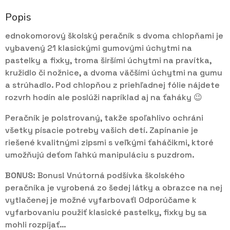
Popis
ednokomorový školský peračník s dvoma chlopňami je
vybavený 21 klasickými gumovými úchytmi na
pastelky a fixky, troma širšími úchytmi na pravítka,
kružidlo či nožnice, a dvoma väčšími úchytmi na gumu
a strúhadlo. Pod chlopňou z priehľadnej fólie nájdete
rozvrh hodín ale poslúži napríklad aj na ťaháky 😉
Peračník je polstrovaný, takže spoľahlivo ochráni
všetky písacie potreby vašich detí. Zapínanie je
riešené kvalitnými zipsmi s veľkými ťaháčikmi, ktoré
umožňujú deťom ľahkú manipuláciu s puzdrom.
BONUS:
Bonus! Vnútorná podšívka školského
peračníka je vyrobená zo šedej látky a obrazce na nej
vytlačenej je možné vyfarbovať! Odporúčame k
vyfarbovaniu použiť klasické pastelky, fixky by sa
mohli rozpíjať…