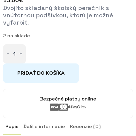
13,00
€
Dvojito skladaný školský peračník s
vnútornou podšívkou, ktorú je možné
vyfarbiť.
2 na sklade
množstvo
Školský
peračník
farebné
listy
Topgal
PRIDAŤ DO KOŠÍKA
Bezpečné platby online
Popis
Ďalšie informácie
Recenzie (0)