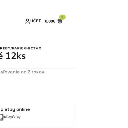
0
ÚČET
0,00
€
REBY/PAPIERNICTVO
é 12ks
ľovanie od 3 rokov.
platby online