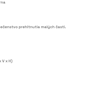
rna
ečenstvo prehltnutia malých častí.
 V x H)