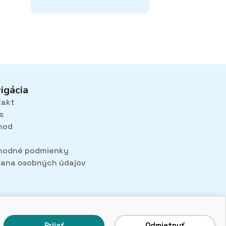
igácia
takt
s
hod
hodné podmienky
ana osobných údajov
Prijať
Odmietnuť