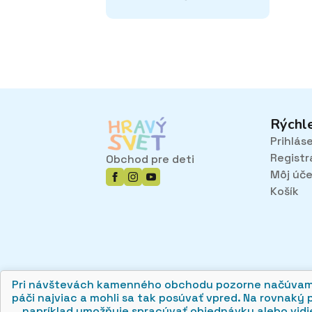
Rýchl
Prihlás
Registr
Obchod pre deti
Môj úč
Košík
Pri návštevách kamenného obchodu pozorne načúvame m
páči najviac a mohli sa tak posúvať vpred. Na rovnaký 
napríklad umožňuje spracúvať objednávky alebo vidie