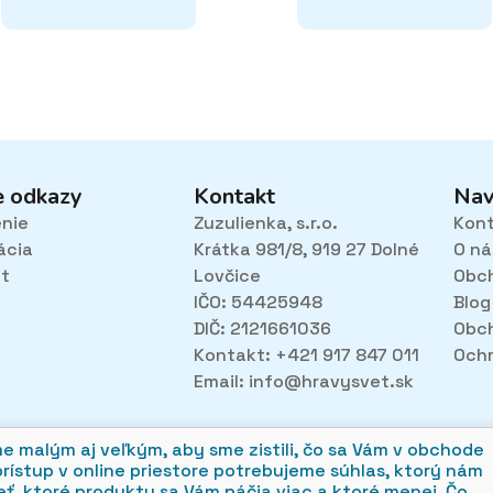
e odkazy
Kontakt
Nav
enie
Zuzulienka, s.r.o.
Kon
ácia
Krátka 981/8, 919 27 Dolné
O ná
et
Lovčice
Obc
IČO: 54425948
Blog
DIČ: 2121661036
Obc
Kontakt: +421 917 847 011
Ochr
Email:
info@hravysvet.sk
alým aj veľkým, aby sme zistili, čo sa Vám v obchode
prístup v online priestore potrebujeme súhlas, ktorý nám
ť, ktoré produkty sa Vám páčia viac a ktoré menej. Čo