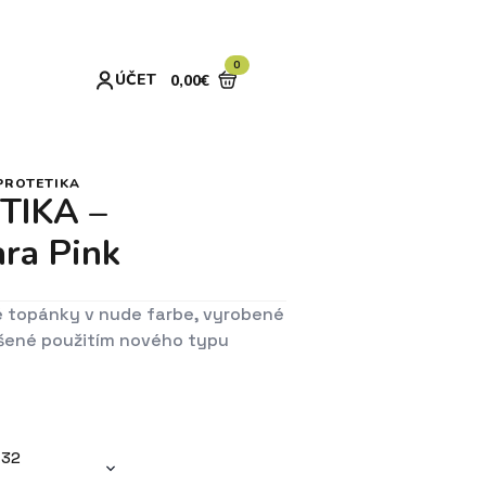
0
ÚČET
0,00
€
PROTETIKA
TIKA –
ara Pink
 topánky v nude farbe, vyrobené
epšené použitím nového typu
32