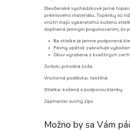
Dievčenské vychádzkové jarné topánk
prémiového materiálu. Topánky sú niž
vnútri majú vyberateľnú koženú stiel
doplnená jemným pogumovaním, čo pr
Na stielke je jemne podporená kl
Pevný opätok zabraňuje vybočeniu
Obuv vyrobená z kvalitných certi
Zvršok: prírodná koža
Vnútorná podšívka: textilná
Stielka: kožená s podporou klenby
Zapínanie: suchý zips
Možno by sa Vám páč