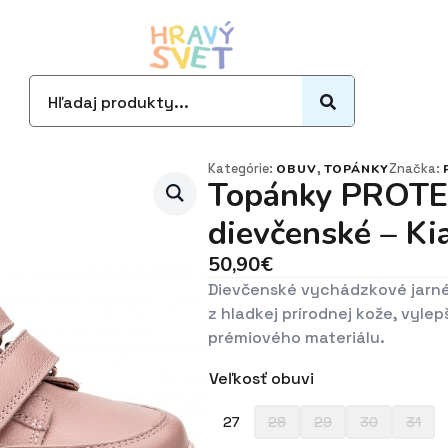
Search
for:
Kategórie:
,
Značka:
OBUV
TOPÁNKY
Topánky PROTE
dievčenské – Ki
50,90
€
Dievčenské vychádzkové jarné
z hladkej prírodnej kože, vyl
prémiového materiálu.
Veľkosť obuvi
27
28
29
30
31