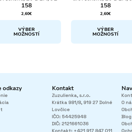
158
158
2,60
€
2,60
€
to
Tento
VÝBER
VÝBER
dukt
produkt
MOŽNOSTÍ
MOŽNOSTÍ
má
cero
viacero
iantov.
variantov.
nosti
Možnosti
si
žete
môžete
rať
vybrať
na
e odkazy
Kontakt
Nav
ánke
stránke
enie
Zuzulienka, s.r.o.
Kon
duktu.
produktu.
ácia
Krátka 981/8, 919 27 Dolné
O ná
et
Lovčice
Obc
IČO: 54425948
Blog
DIČ: 2121661036
Obc
Kontakt: +421 917 847 011
Ochr