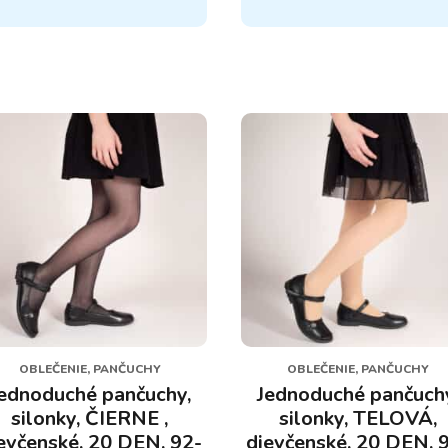
má
cero
viacero
iantov.
variantov.
nosti
Možnosti
si
žete
môžete
rať
vybrať
na
ánke
stránke
duktu.
produktu.
OBLEČENIE, PANČUCHY
OBLEČENIE, PANČUCHY
ednoduché pančuchy,
Jednoduché pančuch
silonky, ČIERNE ,
silonky, TELOVÁ,
evčenské, 20 DEN, 92-
dievčenské, 20 DEN, 