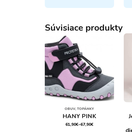
má
má
viacero
via
variantov.
var
Možnosti
Mož
Súvisiace produkty
si
si
môžete
mô
vybrať
vyb
na
na
stránke
str
produktu.
pro
OBUV, TOPÁNKY
HANY PINK
J
61,90
€
–
67,90
€
PRICE
di
RANGE: