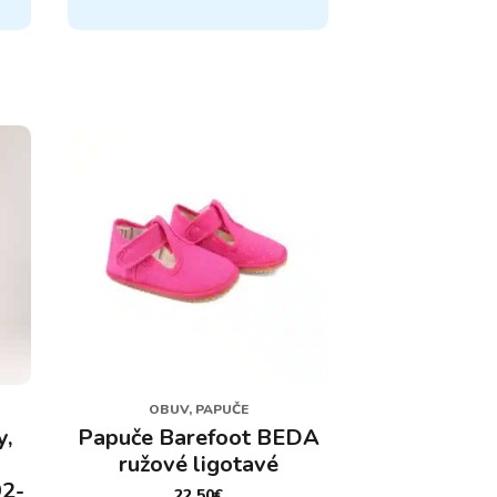
má
44,90€
viacero
variantov.
Možnosti
si
môžete
vybrať
na
stránke
produktu.
OBUV, PAPUČE
y,
Papuče Barefoot BEDA
ružové ligotavé
92-
22,50
€