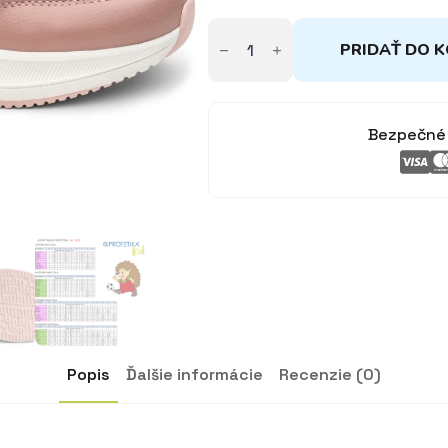
množstvo
Topánky
PRIDAŤ DO K
PROTETIKA
-
dievčenské
-
Kiara
Bezpečné 
Pink
Popis
Ďalšie informácie
Recenzie (0)