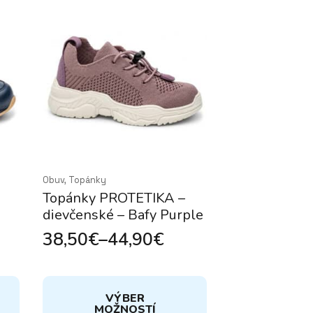
Obuv, Topánky
Topánky PROTETIKA –
dievčenské – Bafy Purple
38,50
€
–
44,90
€
Price
range:
Tento
38,50€
VÝBER
produkt
through
MOŽNOSTÍ