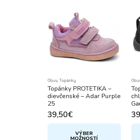
Obuv, Topánky
Obu
Topánky PROTETIKA –
To
dievčenské – Adar Purple
ch
25
Ga
39,50
€
39
Tento
Ten
VÝBER
produkt
pro
MOŽNOSTÍ