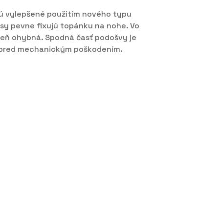
sú vylepšené použitím nového typu
psy pevne fixujú topánku na nohe. Vo
oveň ohybná. Spodná časť podošvy je
á pred mechanickým poškodením.