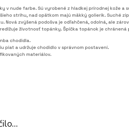
y v nude farbe. Sú vyrobené z hladkej prírodnej kože a 
šieho strihu, nad opätkom majú mäkký golierik. Suché zi
ku. Nová zvýšená podošva je odľahčená, odolná, ale zár
edlžuje životnosť topánky. Špička topánok je chránen
enba chodidla.
 piat a udržuje chodidlo v správnom postavení.
fikovaných materiálov.
ilo…