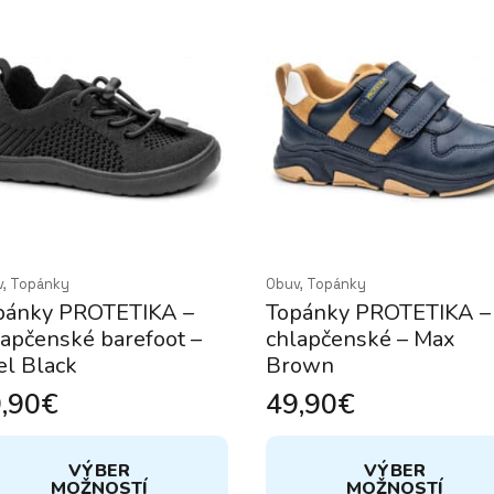
v, Topánky
Obuv, Topánky
pánky PROTETIKA –
Topánky PROTETIKA –
lapčenské barefoot –
chlapčenské – Max
el Black
Brown
,90
€
49,90
€
to
Tento
VÝBER
VÝBER
dukt
produkt
MOŽNOSTÍ
MOŽNOSTÍ