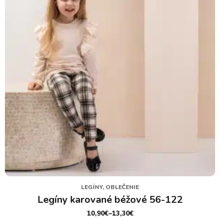
LEGÍNY, OBLEČENIE
Legíny karované béžové 56-122
10,90
€
–
13,30
€
PRICE