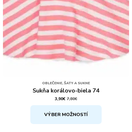
produktu.
OBLEČENIE, ŠATY A SUKNE
Sukňa korálovo-biela 74
3,90
€
7,80
€
PÔVODNÁ
AKTUÁLNA
CENA
CENA
Tento
BOLA:
JE:
VÝBER MOŽNOSTÍ
7,80€.
3,90€.
produkt
má
viacero