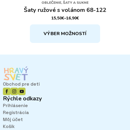
OBLEČENIE, ŠATY A SUKNE
Šaty ružové s volánom 68-122
15,50
€
–
16,90
€
PRICE
RANGE:
Tento
15,50€
VÝBER MOŽNOSTÍ
THROUGH
produkt
16,90€
má
viacero
variantov.
Možnosti
si
môžete
vybrať
Obchod pre deti
na
stránke
Rýchle odkazy
produktu.
Prihlásenie
Registrácia
Môj účet
Košík