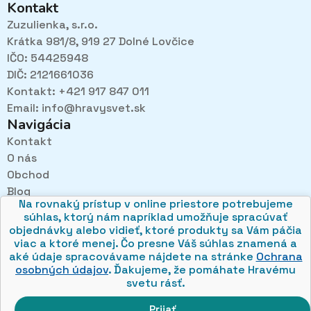
Kontakt
Zuzulienka, s.r.o.
Krátka 981/8, 919 27 Dolné Lovčice
IČO: 54425948
DIČ: 2121661036
Kontakt: +421 917 847 011
Email:
info@hravysvet.sk
Navigácia
Kontakt
O nás
Pri návštevách kamenného obchodu pozorne
Obchod
načúvame malým aj veľkým, aby sme zistili, čo sa Vám
v obchode páči najviac a mohli sa tak posúvať vpred.
Blog
Na rovnaký prístup v online priestore potrebujeme
Obchodné podmienky
súhlas, ktorý nám napríklad umožňuje spracúvať
Ochrana osobných údajov
objednávky alebo vidieť, ktoré produkty sa Vám páčia
viac a ktoré menej. Čo presne Váš súhlas znamená a
aké údaje spracovávame nájdete na stránke
Ochrana
osobných údajov
. Ďakujeme, že pomáhate Hravému
svetu rásť.
© 2026 hravysvet.sk
🍪
Prijať