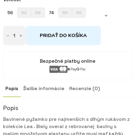
56
62
68
74
80
86
množstvo
Overal
PRIDAŤ DO KOŠÍKA
na
spanie
rebrovaný
biely
56-
Bezpečné platby online
86
Popis
Ďalšie informácie
Recenzie (0)
Popis
Bavlnené pyžamko pre najmenších s dlhým rukávom z
kolekcie Lea . Biely overal z rebrovanej bavlny s
malým množstvom elastanu určite musí mať každý