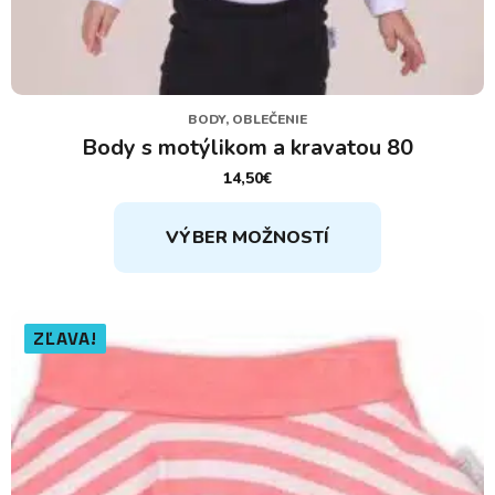
BODY, OBLEČENIE
Body s motýlikom a kravatou 80
14,50
€
Tento
VÝBER MOŽNOSTÍ
produkt
má
viacero
variantov.
ZĽAVA!
Možnosti
si
môžete
vybrať
na
stránke