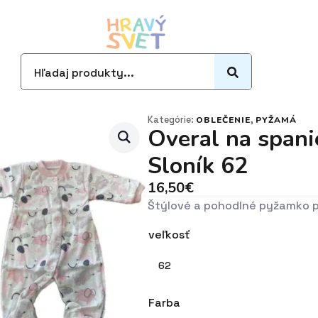
Search
for:
Kategórie:
,
OBLEČENIE
PYŽAMÁ
Overal na spani
Sloník 62
16,50
€
Štýlové a pohodlné pyžamko p
veľkosť
62
Farba