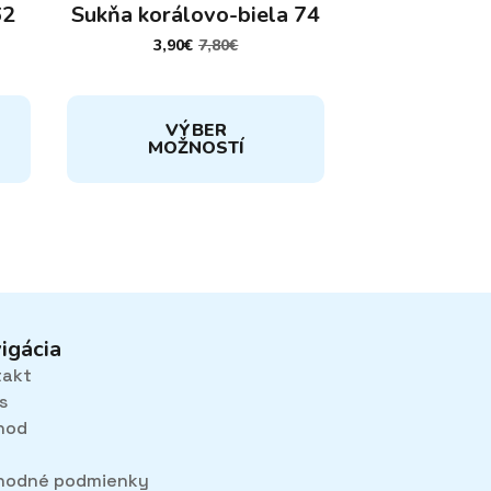
62
Sukňa korálovo-biela 74
3,90
€
7,80
€
PÔVODNÁ
AKTUÁLNA
CENA
CENA
BOLA:
JE:
7,80€.
3,90€.
Tento
VÝBER
produkt
MOŽNOSTÍ
má
viacero
variantov.
Možnosti
si
môžete
vybrať
na
igácia
stránke
takt
produktu.
s
hod
hodné podmienky