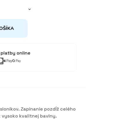
OŠÍKA
platby online
loníkov. Zapínanie pozdĺž celého
vysoko kvalitnej bavlny.