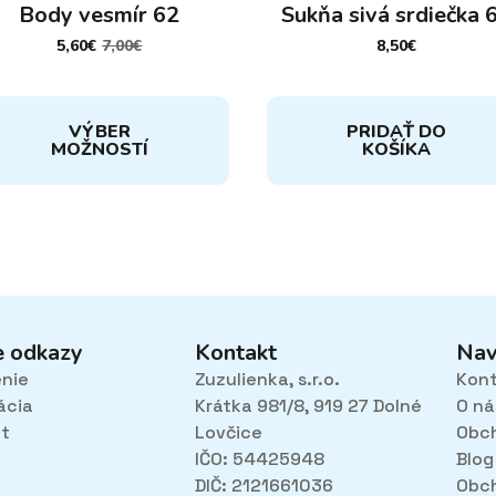
Body vesmír 62
Sukňa sivá srdiečka 
5,60
€
7,00
€
8,50
€
PÔVODNÁ
AKTUÁLNA
CENA
CENA
BOLA:
JE:
7,00€.
5,60€.
to
VÝBER
PRIDAŤ DO
dukt
MOŽNOSTÍ
KOŠÍKA
cero
iantov.
nosti
žete
rať
e odkazy
Kontakt
Nav
ánke
enie
Zuzulienka, s.r.o.
Kon
duktu.
ácia
Krátka 981/8, 919 27 Dolné
O ná
et
Lovčice
Obc
IČO: 54425948
Blog
DIČ: 2121661036
Obc