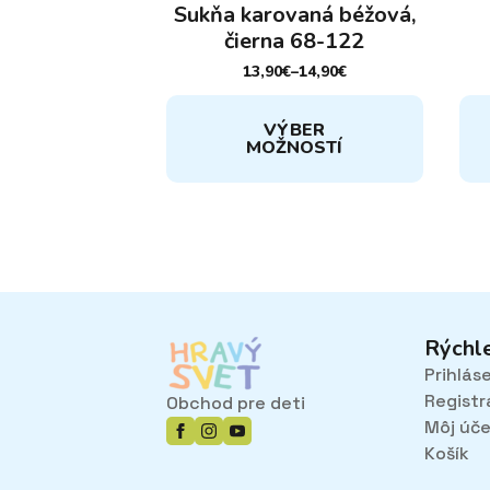
Sukňa karovaná béžová,
čierna 68-122
13,90
€
–
14,90
€
PRICE
RANGE:
Tento
Ten
13,90€
VÝBER
THROUGH
produkt
pro
MOŽNOSTÍ
14,90€
má
má
viacero
via
variantov.
var
Možnosti
Mož
si
si
môžete
mô
vybrať
vyb
na
na
Rýchl
stránke
str
Prihlás
produktu.
pro
Registr
Obchod pre deti
Môj úč
Košík