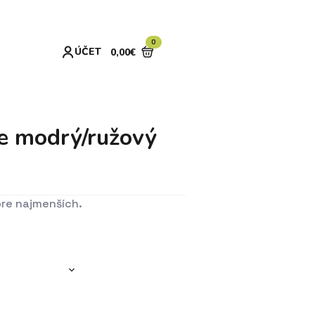
0
ÚČET
0,00
€
e modrý/ružový
re najmenších.