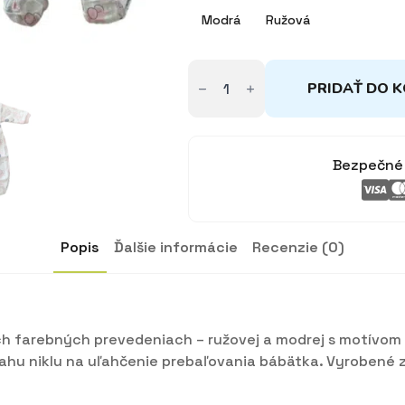
Modrá
Ružová
množstvo
Overal
PRIDAŤ DO K
na
spanie
modrý/ružový
Sloník
62
Bezpečné 
Popis
Ďalšie informácie
Recenzie (0)
h farebných prevedeniach – ružovej a modrej s motívom s
hu niklu na uľahčenie prebaľovania bábätka. Vyrobené z 