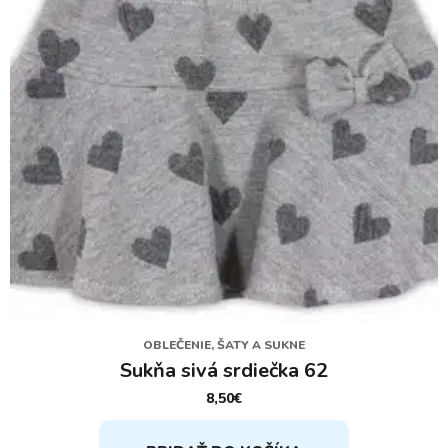
na
stránke
produktu.
OBLEČENIE, ŠATY A SUKNE
Sukňa sivá srdiečka 62
8,50
€