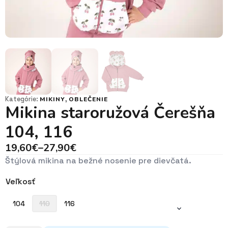
Kategórie:
,
MIKINY
OBLEČENIE
Mikina staroružová Čerešňa
104, 116
19,60
€
–
27,90
€
Price
Štýlová mikina na bežné nosenie pre dievčatá.
range:
19,60€
Veľkosť
through
27,90€
104
110
116