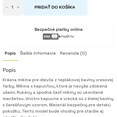
množstvo
Mikina
PRIDAŤ DO KOŠÍKA
staroružová
Čerešňa
104,
116
Bezpečné platby online
Popis
Ďalšie informácie
Recenzie (0)
Popis
Krásna mikina pre dievča z teplákovej bavlny vresovej
farby. Mikina s kapucňou, ktorá je navyše zdobená
ušami. Rukávy a spodná časť mikiny sú ukončené
manžetou. Vnútro kapucne a vrecká sú z bielej bavlny
s čerešňovým vzorom. Materiál bezpečný pre detskú
pokožku. Tento model bude vhodný pre staršie aj