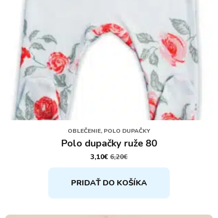
OBLEČENIE, POLO DUPAČKY
Polo dupačky ruže 80
3,10
€
6,20
€
PÔVODNÁ
AKTUÁLNA
CENA
CENA
BOLA:
JE:
PRIDAŤ DO KOŠÍKA
6,20€.
3,10€.