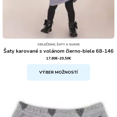
OBLEČENIE, ŠATY A SUKNE
Šaty karované s volánom čierno-biele 68-146
17,80
€
–
20,50
€
PRICE
RANGE:
Tento
17,80€
VÝBER MOŽNOSTÍ
THROUGH
produkt
20,50€
má
viacero
variantov.
Možnosti
si
môžete
vybrať