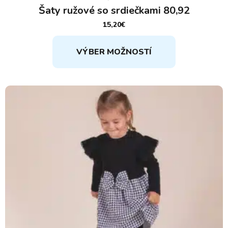
Šaty ružové so srdiečkami 80,92
15,20
€
Tento
VÝBER MOŽNOSTÍ
produkt
má
viacero
variantov.
Možnosti
si
môžete
vybrať
na
stránke
produktu.