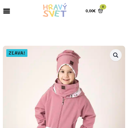
0
0,00
€
ZĽAVA!