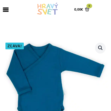
0
0,00
€
ZĽAVA!