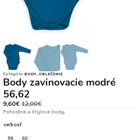
Kategórie:
,
BODY
OBLEČENIE
Body zavinovacie modré
56,62
9,60
€
12,00
€
Pôvodná
Aktuálna
Pohodlné a štýlové body.
cena
cena
bola:
je:
veľkosť
12,00€.
9,60€.
56
62