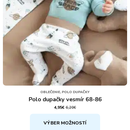
OBLEČENIE, POLO DUPAČKY
Polo dupačky vesmír 68-86
4,95
€
6,20
€
PÔVODNÁ
AKTUÁLNA
CENA
CENA
Tento
BOLA:
JE:
VÝBER MOŽNOSTÍ
6,20€.
4,95€.
produkt