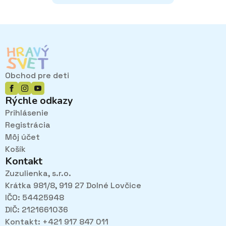
má
viacero
variantov.
Možnosti
si
môžete
vybrať
Obchod pre deti
na
stránke
Rýchle odkazy
produktu.
Prihlásenie
Registrácia
Môj účet
Košík
Kontakt
Zuzulienka, s.r.o.
Krátka 981/8, 919 27 Dolné Lovčice
IČO: 54425948
DIČ: 2121661036
Kontakt: +421 917 847 011