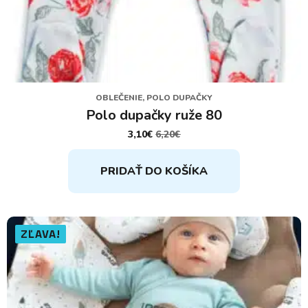
OBLEČENIE, POLO DUPAČKY
Polo dupačky ruže 80
3,10
€
6,20
€
PÔVODNÁ
AKTUÁLNA
CENA
CENA
BOLA:
JE:
PRIDAŤ DO KOŠÍKA
6,20€.
3,10€.
ZĽAVA!