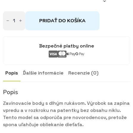
množstvo
Body
PRIDAŤ DO KOŠÍKA
zavinovacie
modré
56,62
Bezpečné platby online
Popis
Ďalšie informácie
Recenzie (0)
Popis
Zavinovacie body s dlhým rukávom. Výrobok sa zapína
vpredu a v rozkroku na patentky bez obsahu niklu.
Tento model sa odporúča pre novorodencov, pretože
spona uľahčuje obliekanie dieťaťa.