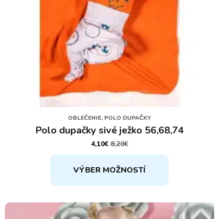
OBLEČENIE, POLO DUPAČKY
Polo dupačky sivé ježko 56,68,74
4,10
€
8,20
€
PÔVODNÁ
AKTUÁLNA
CENA
CENA
Tento
BOLA:
JE:
VÝBER MOŽNOSTÍ
8,20€.
4,10€.
produkt
má
viacero
variantov.
Možnosti