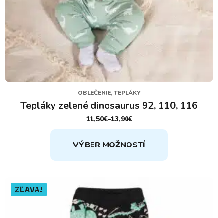
OBLEČENIE, TEPLÁKY
Tepláky zelené dinosaurus 92, 110, 116
11,50
€
–
13,90
€
PRICE
RANGE:
Tento
11,50€
VÝBER MOŽNOSTÍ
THROUGH
produkt
13,90€
má
viacero
variantov.
ZĽAVA!
Možnosti
si
môžete