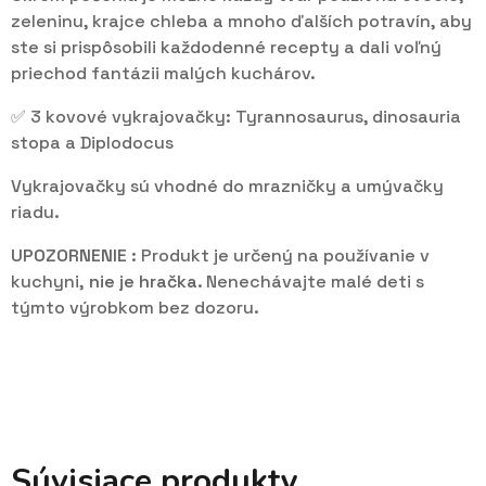
zeleninu, krajce chleba a mnoho ďalších potravín, aby
ste si prispôsobili každodenné recepty a dali voľný
priechod fantázii malých kuchárov.
✅ 3 kovové vykrajovačky: Tyrannosaurus, dinosauria
stopa a Diplodocus
Vykrajovačky sú vhodné do mrazničky a umývačky
riadu.
UPOZORNENIE
: Produkt je určený na používanie v
kuchyni,
nie je hračka
. N
enechávajte malé deti s
týmto výrobkom bez dozoru.
Súvisiace produkty