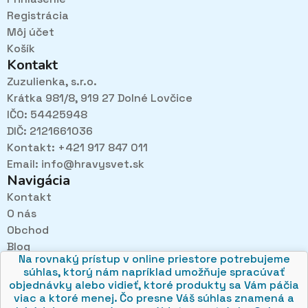
Registrácia
Môj účet
Košík
Kontakt
Zuzulienka, s.r.o.
Krátka 981/8, 919 27 Dolné Lovčice
IČO: 54425948
DIČ: 2121661036
Kontakt: +421 917 847 011
Email:
info@hravysvet.sk
Navigácia
Kontakt
O nás
Pri návštevách kamenného obchodu pozorne
Obchod
načúvame malým aj veľkým, aby sme zistili, čo sa Vám
v obchode páči najviac a mohli sa tak posúvať vpred.
Blog
Na rovnaký prístup v online priestore potrebujeme
Obchodné podmienky
súhlas, ktorý nám napríklad umožňuje spracúvať
Ochrana osobných údajov
objednávky alebo vidieť, ktoré produkty sa Vám páčia
viac a ktoré menej. Čo presne Váš súhlas znamená a