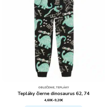
vybrať
na
stránke
produktu.
OBLEČENIE, TEPLÁKY
Tepláky čierne dinosaurus 62, 74
4,60
€
–
9,20
€
PRICE
RANGE: