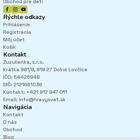
Obchod pre deti
Rýchle odkazy
Prihlásenie
Registrácia
Môj účet
Košík
Kontakt
Zuzulienka, s.r.o.
Krátka 981/8, 919 27 Dolné Lovčice
IČO: 54425948
DIČ: 2121661036
Kontakt: +421 917 847 011
Email:
info@hravysvet.sk
Navigácia
Kontakt
O nás
Pri návštevách kamenného obchodu pozorne
Obchod
načúvame malým aj veľkým, aby sme zistili, čo sa Vám
v obchode páči najviac a mohli sa tak posúvať vpred.
Blog