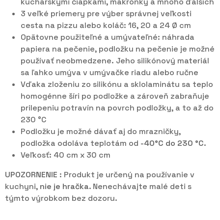
kuchárskymi čiapkami, makrónky a mnoho ďalších
3 veľké priemery pre výber správnej veľkosti
cesta na pizzu alebo koláč: 16, 20 a 24 Ø cm
Opätovne použiteľné a umývateľné: náhrada
papiera na pečenie, podložku na pečenie je možné
používať neobmedzene. Jeho silikónový materiál
sa ľahko umýva v umývačke riadu alebo ručne
Vďaka zloženiu zo silikónu a sklolaminátu sa teplo
homogénne šíri po podložke a zároveň zabraňuje
prilepeniu potravín na povrch podložky, a to až do
230 °C
Podložku je možné dávať aj do mrazničky,
podložka odoláva teplotám od
-40°C
do 230 °C
.
Veľkosť: 40 cm x 30 cm
UPOZORNENIE
: Produkt je určený na používanie v
kuchyni,
nie je hračka
. N
enechávajte malé deti s
týmto výrobkom bez dozoru.