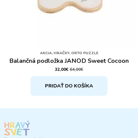
AKCIA, HRAČKY, ORTO PUZZLE
Balančná podložka JANOD Sweet Cocoon
32,00
€
64,00
€
PÔVODNÁ
AKTUÁLNA
CENA
CENA
BOLA:
JE:
PRIDAŤ DO KOŠÍKA
64,00€.
32,00€.