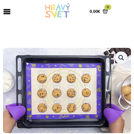
0
0,00
€