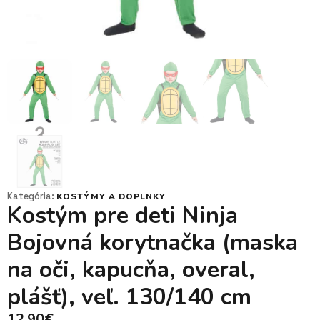
Kategória:
KOSTÝMY A DOPLNKY
Kostým pre deti Ninja
Bojovná korytnačka (maska
na oči, kapucňa, overal,
plášť), veľ. 130/140 cm
12,90
€