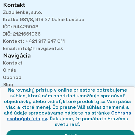
Kontakt
Zuzulienka, s.r.o.
Krátka 981/8, 919 27 Dolné Lovčice
IČO: 54425948
DIČ: 2121661036
Kontakt: +421 917 847 011
Email:
info@hravysvet.sk
Navigácia
Kontakt
O nás
Pri návštevách kamenného obchodu pozorne
Obchod
načúvame malým aj veľkým, aby sme zistili, čo sa Vám
v obchode páči najviac a mohli sa tak posúvať vpred.
Blog
Na rovnaký prístup v online priestore potrebujeme
Obchodné podmienky
súhlas, ktorý nám napríklad umožňuje spracúvať
Ochrana osobných údajov
objednávky alebo vidieť, ktoré produkty sa Vám páčia
viac a ktoré menej. Čo presne Váš súhlas znamená a
aké údaje spracovávame nájdete na stránke
Ochrana
osobných údajov
. Ďakujeme, že pomáhate Hravému
svetu rásť.
© 2026 hravysvet.sk
🍪