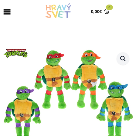
0
0,00
€