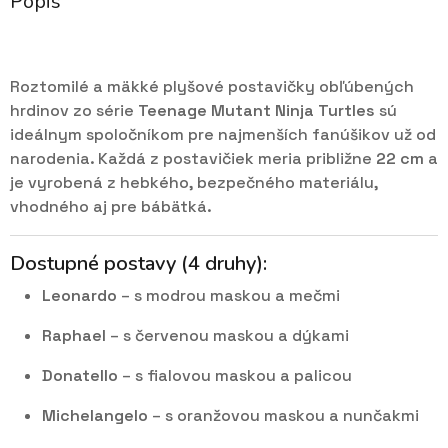
Popis
Roztomilé a mäkké plyšové postavičky obľúbených
hrdinov zo série
Teenage Mutant Ninja Turtles
sú
ideálnym spoločníkom pre najmenších fanúšikov už od
narodenia. Každá z postavičiek meria približne
22 cm
a
je vyrobená z hebkého, bezpečného materiálu,
vhodného aj pre bábätká.
Dostupné postavy (4 druhy):
Leonardo
– s modrou maskou a mečmi
Raphael
– s červenou maskou a dýkami
Donatello
– s fialovou maskou a palicou
Michelangelo
– s oranžovou maskou a nunčakmi