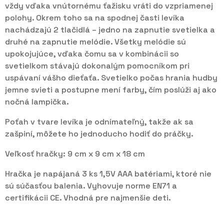
vždy vďaka vnútornému ťažisku vráti do vzpriamenej
polohy. Okrem toho sa na spodnej časti levíka
nachádzajú 2 tlačidlá – jedno na zapnutie svetielka a
druhé na zapnutie melódie. Všetky melódie sú
upokojujúce, vďaka čomu sa v kombinácii so
svetielkom stávajú dokonalým pomocníkom pri
uspávaní vášho dieťaťa. Svetielko počas hrania hudby
jemne svieti a postupne mení farby, čím poslúži aj ako
nočná lampička.
Poťah v tvare levíka je odnímateľný, takže ak sa
zašpiní, môžete ho jednoducho hodiť do práčky.
Veľkosť hračky: 9 cm x 9 cm x 18 cm
Hračka je napájaná 3 ks 1,5V AAA batériami, ktoré nie
sú súčasťou balenia. Vyhovuje norme EN71 a
certifikácii CE. Vhodná pre najmenšie deti.