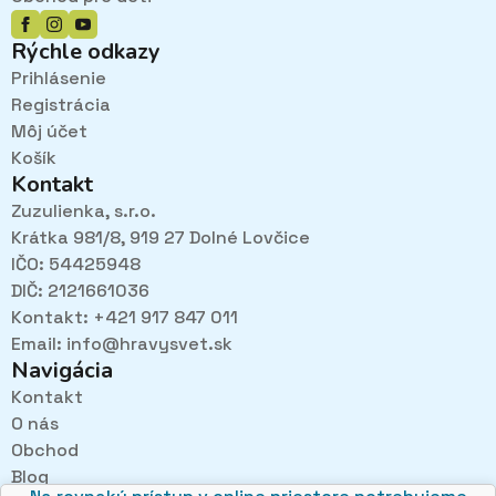
Rýchle odkazy
Prihlásenie
Registrácia
Môj účet
Košík
Kontakt
Zuzulienka, s.r.o.
Krátka 981/8, 919 27 Dolné Lovčice
IČO: 54425948
DIČ: 2121661036
Kontakt: +421 917 847 011
Email:
info@hravysvet.sk
Navigácia
Kontakt
O nás
Pri návštevách kamenného obchodu pozorne
Obchod
načúvame malým aj veľkým, aby sme zistili, čo sa Vám
v obchode páči najviac a mohli sa tak posúvať vpred.
Blog