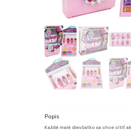
Popis
Každé malé dievčatko sa chce cítiť 