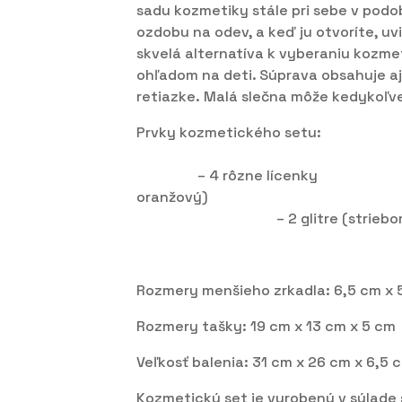
sadu kozmetiky stále pri sebe v podob
ozdobu na odev, a keď ju otvoríte, uvi
skvelá alternatíva k vyberaniu kozmet
ohľadom na deti. Súprava obsahuje aj
retiazke. Malá slečna môže kedykoľve
Prvky kozme
– 4 
– 4 rôzne líce
oranžový
– 2 glitre (strieborné,
Rozmery menšieho zrkadla: 6,5 cm x 
Rozmery tašky: 19 cm x 13 cm x 5 cm
Veľkosť balenia: 31 cm x 26 cm x 6,5 
Kozmetický set je vyrobený v súlade 