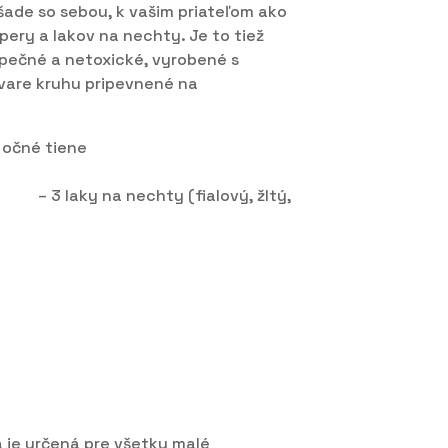
šade so sebou, k vašim priateľom ako
 pery a lakov na nechty. Je to tiež
zpečné a netoxické, vyrobené s
tvare kruhu pripevnené na
 očné tiene
 pery
(fialový, žltý,
h nechtov
a je určená pre všetky malé