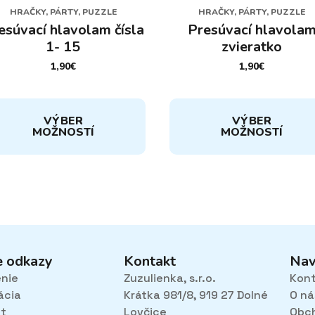
HRAČKY, PÁRTY, PUZZLE
HRAČKY, PÁRTY, PUZZLE
esúvací hlavolam čísla
Presúvací hlavola
1- 15
zvieratko
1,90
€
1,90
€
to
Tento
VÝBER
VÝBER
dukt
produkt
MOŽNOSTÍ
MOŽNOSTÍ
má
cero
viacero
iantov.
variantov.
nosti
Možnosti
si
žete
môžete
rať
vybrať
na
e odkazy
Kontakt
Nav
ánke
stránke
enie
Zuzulienka, s.r.o.
Kon
duktu.
produktu.
ácia
Krátka 981/8, 919 27 Dolné
O ná
et
Lovčice
Obc