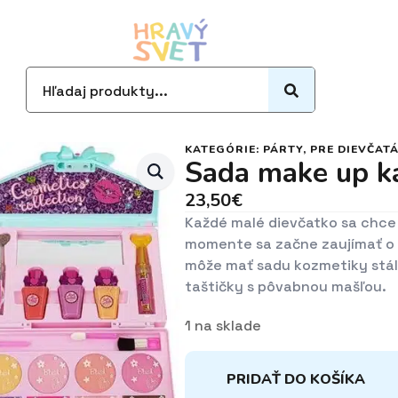
Search
for:
KATEGÓRIE:
PÁRTY
,
PRE DIEVČAT
Sada make up k
23,50
€
Každé malé dievčatko sa chce 
momente sa začne zaujímať o 
môže mať sadu kozmetiky stále
taštičky s pôvabnou mašľou.
1 na sklade
PRIDAŤ DO KOŠÍKA