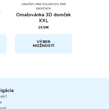
HRAČKY, PRE CHLAPCOV, PRE
DIEVČATÁ
m
Omaľovánka 3D domček
XXL
19,50
€
Tento
VÝBER
produkt
MOŽNOSTÍ
má
viacero
variantov.
Možnosti
si
môžete
vybrať
na
igácia
stránke
takt
produktu.
s
hod