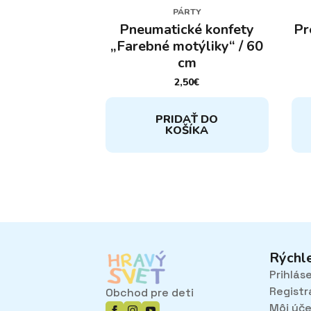
PÁRTY
Pneumatické konfety
Pr
„Farebné motýliky“ / 60
cm
2,50
€
Ten
PRIDAŤ DO
pro
KOŠÍKA
má
via
var
Mož
si
mô
vyb
na
Rýchl
str
Prihlás
pro
Registr
Obchod pre deti
Môj úč