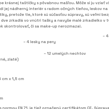
e krásnej taštičky s pôvabnou mašľou. Môže si ju vziať v
dí jej nádherný interiér s radom očných tieňov, leskov na
iky, pretože tie, ktoré sú súčasťou súpravy, sú veľmi be
 dve zrkadlá vo vnútri tašky a navyše malé zrkadielko v 
k skontrolovať, či sa make-up nerozmazal.
tického setu: – 4
lesky na
nky – 3 laky na nechty 
) – 12 umelýc
 zlaté)
5 cm x 1,5 cm
cm
s normou EN 71, je tiež označený certifikátom CE. Súprav