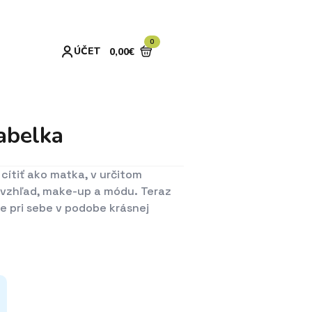
0
ÚČET
0,00
€
Á
abelka
cítiť ako matka, v určitom
vzhľad, make-up a módu. Teraz
 pri sebe v podobe krásnej