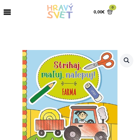
0
0,00
€