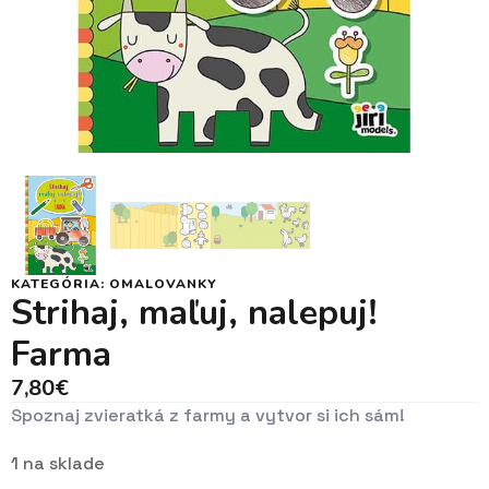
KATEGÓRIA:
OMALOVANKY
Strihaj, maľuj, nalepuj!
Farma
7,80
€
Spoznaj zvieratká z farmy a vytvor si ich sám!
1 na sklade