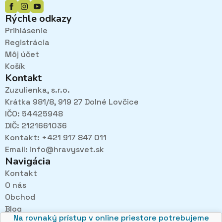
Rýchle odkazy
Prihlásenie
Registrácia
Môj účet
Košík
Kontakt
Zuzulienka, s.r.o.
Krátka 981/8, 919 27 Dolné Lovčice
IČO: 54425948
DIČ: 2121661036
Kontakt: +421 917 847 011
Email:
info@hravysvet.sk
Navigácia
Kontakt
O nás
Pri návštevách kamenného obchodu pozorne
Obchod
načúvame malým aj veľkým, aby sme zistili, čo sa Vám
v obchode páči najviac a mohli sa tak posúvať vpred.
Blog
Na rovnaký prístup v online priestore potrebujeme
Obchodné podmienky