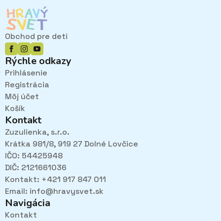
si
môžete
vybrať
Obchod pre deti
na
stránke
Rýchle odkazy
produktu.
Prihlásenie
Registrácia
Môj účet
Košík
Kontakt
Zuzulienka, s.r.o.
Krátka 981/8, 919 27 Dolné Lovčice
IČO: 54425948
DIČ: 2121661036
Kontakt: +421 917 847 011
Email:
info@hravysvet.sk
Navigácia
Kontakt