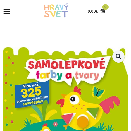
0
0,00
€