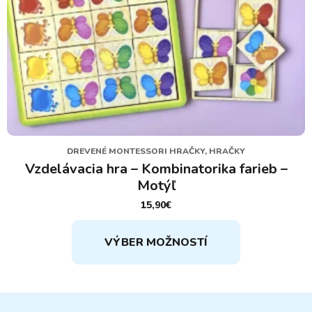
DREVENÉ MONTESSORI HRAČKY, HRAČKY
Vzdelávacia hra – Kombinatorika farieb –
Motýľ
15,90
€
Tento
VÝBER MOŽNOSTÍ
produkt
má
viacero
variantov.
Možnosti