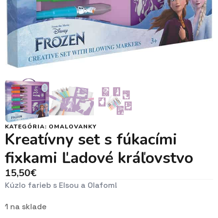
KATEGÓRIA:
OMALOVANKY
Kreatívny set s fúkacími
fixkami Ľadové kráľovstvo
15,50
€
Kúzlo farieb s Elsou a Olafom!
1 na sklade