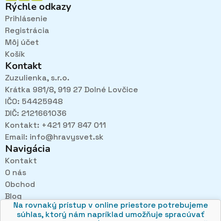
Rýchle odkazy
Prihlásenie
Registrácia
Môj účet
Košík
Kontakt
Zuzulienka, s.r.o.
Krátka 981/8, 919 27 Dolné Lovčice
IČO: 54425948
DIČ: 2121661036
Kontakt: +421 917 847 011
Email:
info@hravysvet.sk
Navigácia
Kontakt
O nás
Pri návštevách kamenného obchodu pozorne
Obchod
načúvame malým aj veľkým, aby sme zistili, čo sa Vám
v obchode páči najviac a mohli sa tak posúvať vpred.
Blog
Na rovnaký prístup v online priestore potrebujeme
Obchodné podmienky
súhlas, ktorý nám napríklad umožňuje spracúvať
Ochrana osobných údajov