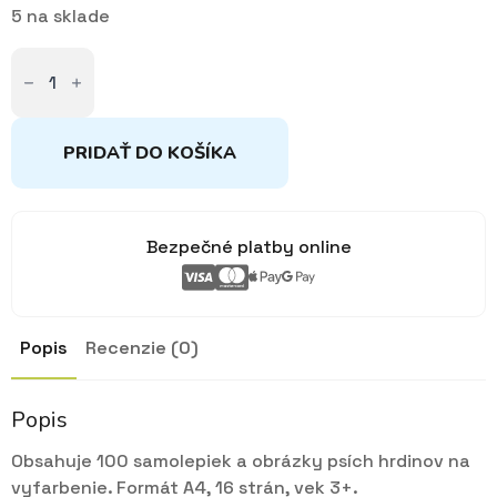
5 na sklade
množstvo
100
samolepiek
s
maľovankovými
listami
PRIDAŤ DO KOŠÍKA
Labková
patrola
Bezpečné platby online
Popis
Recenzie (0)
Popis
Obsahuje 100 samolepiek a obrázky psích hrdinov na
vyfarbenie. Formát A4, 16 strán, vek 3+.