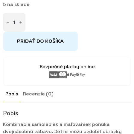
5 na sklade
množstvo
100
samolepiek
s
maľovankový
mi
PRIDAŤ DO KOŠÍKA
listami
Lilo
&
Stitch
Bezpečné platby online
Popis
Recenzie (0)
Popis
Kombinácia samolepiek a maľovaniek ponúka
dvojnásobnú zábavu. Deti si môžu ozdobiť obrázky