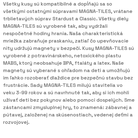
Všetky kusy sú kompatibilné a dopĺňajú sa so
všetkými ostatnými súpravami MAGNA-TILES, vrátane
trblietavých súprav Stardust a Classic. Všetky diely
MAGNA-TILES sú vyrobené tak, aby vydržali
nespočetné hodiny hrania. Naša charakteristická
mriežka zabraňuje praskaniu, zatiaľ čo upevňovacie
nity udržujú magnety v bezpečí. Kusy MAGNA-TILES sú
vyrobené z potravinárskeho, netoxického plastu
MABS, ktorý neobsahuje BPA, ftaláty a latex. Naše
magnety sú vyberané s ohľadom na deti a umožňujú
im ľahko rozoberať dlaždice pre bezpečnú stavbu bez
frustrácie. Sady MAGNA-TILES milujú stavitelia vo
veku 3-99 rokov a sú navrhnuté tak, aby si ich mohli
užívať deti bez pokynov alebo pomoci dospelých. Sme
zástancami zmysluplnej hry, to znamená: zábavnej a
pútavej, založenej na skúsenostiach, vedenej deťmi a
rozvojovej.