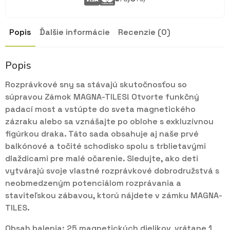
Popis
Ďalšie informácie
Recenzie (0)
Popis
Rozprávkové sny sa stávajú skutočnosťou so
súpravou Zámok MAGNA-TILES! Otvorte funkčný
padací most a vstúpte do sveta magnetického
zázraku alebo sa vznášajte po oblohe s exkluzívnou
figúrkou draka. Táto sada obsahuje aj naše prvé
balkónové a točité schodisko spolu s trblietavými
dlaždicami pre malé očarenie. Sledujte, ako deti
vytvárajú svoje vlastné rozprávkové dobrodružstvá s
neobmedzeným potenciálom rozprávania a
staviteľskou zábavou, ktorú nájdete v zámku MAGNA-
TILES.
Obsah balenia: 25 magnetických dielikov, vrátane 1