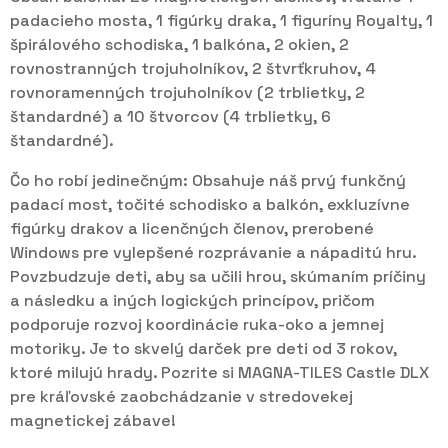
padacieho mosta, 1 figúrky draka, 1 figuríny Royalty, 1
špirálového schodiska, 1 balkóna, 2 okien, 2
rovnostranných trojuholníkov, 2 štvrťkruhov, 4
rovnoramenných trojuholníkov (2 trblietky, 2
štandardné) a 10 štvorcov (4 trblietky, 6
štandardné).
Čo ho robí jedinečným: Obsahuje náš prvý funkčný
padací most, točité schodisko a balkón, exkluzívne
figúrky drakov a licenčných členov, prerobené
Windows pre vylepšené rozprávanie a nápaditú hru.
Povzbudzuje deti, aby sa učili hrou, skúmaním príčiny
a následku a iných logických princípov, pričom
podporuje rozvoj koordinácie ruka-oko a jemnej
motoriky. Je to skvelý darček pre deti od 3 rokov,
ktoré milujú hrady. Pozrite si MAGNA-TILES Castle DLX
pre kráľovské zaobchádzanie v stredovekej
magnetickej zábave!