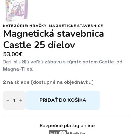
KATEGÓRIE:
HRAČKY
,
MAGNETICKÉ STAVEBNICE
Magnetická stavebnica
Castle 25 dielov
53,00
€
Deti si užijú veľkú zábavu s týmto setom Castle od
Magna-Tiles.
2 na sklade (dostupné na objednávku)
množstvo
Magnetická
PRIDAŤ DO KOŠÍKA
stavebnica
Castle
25
dielov
Bezpečné platby online