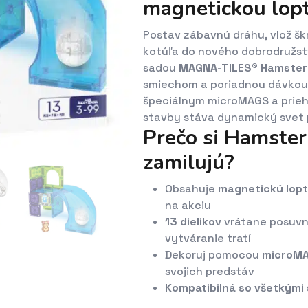
magnetickou lop
Postav zábavnú dráhu, vlož škr
kotúľa do nového dobrodružst
sadou
MAGNA-TILES® Hamster 
smiechom a poriadnou dávkou 
špeciálnym microMAGS a prieh
stavby stáva dynamický svet 
Prečo si Hamster 
zamilujú?
Obsahuje
magnetickú lopt
na akciu
13 dielikov
vrátane posuvné
vytváranie tratí
Dekoruj pomocou
microM
svojich predstáv
Kompatibilná so všetkým