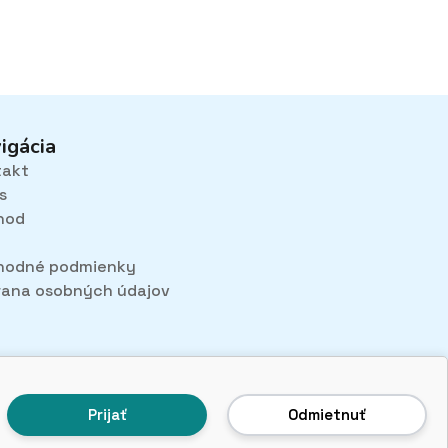
igácia
takt
s
hod
hodné podmienky
ana osobných údajov
Prijať
Odmietnuť