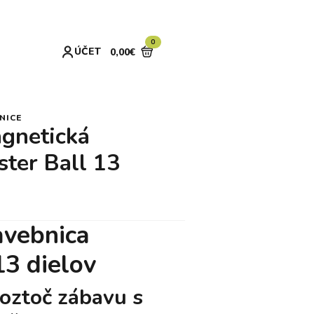
0
ÚČET
0,00
€
NICE
gnetická
ter Ball 13
avebnica
3 dielov
Roztoč zábavu s