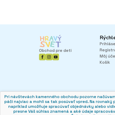
Rýchl
Prihlás
Registr
Obchod pre deti
Môj úč
Košík
Pri návštevách kamenného obchodu pozorne načúvame m
páči najviac a mohli sa tak posúvať vpred. Na rovnaký 
napríklad umožňuje spracúvať objednávky alebo vidie
© 2026 hravysvet.sk
🍪
presne Váš súhlas znamená a aké údaje spracová