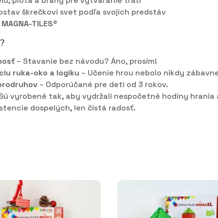
u, plota a brány pre vytváranie tratí
ostav škrečkovi svet podľa svojich predstáv
i MAGNA-TILES®
ú?
nosť
– Stavanie bez návodu? Áno, prosím!
ciu ruka-oko a logiku
– Učenie hrou nebolo nikdy zábavne
brodruhov
– Odporúčané pre deti od 3 rokov.
Sú vyrobené tak, aby vydržali nespočetné hodiny hrania a
stencie dospelých, len čistá radosť.