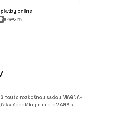
platby online
v
! S touto rozkošnou sadou
MAGNA-
 Vďaka špeciálnym microMAGS a