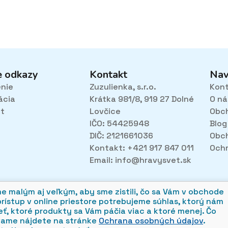
e odkazy
Kontakt
Nav
enie
Zuzulienka, s.r.o.
Kon
ácia
Krátka 981/8, 919 27 Dolné
O ná
et
Lovčice
Obc
IČO: 54425948
Blog
DIČ: 2121661036
Obc
Kontakt: +421 917 847 011
Ochr
Email:
info@hravysvet.sk
alým aj veľkým, aby sme zistili, čo sa Vám v obchode
prístup v online priestore potrebujeme súhlas, ktorý nám
ť, ktoré produkty sa Vám páčia viac a ktoré menej. Čo
vame nájdete na stránke
Ochrana osobných údajov
.