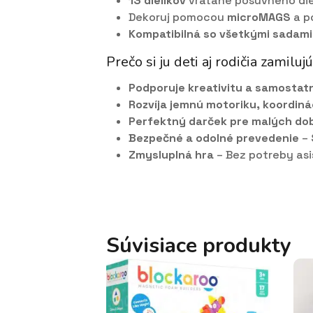
13 dielikov
vrátane posuvného diel
Dekoruj pomocou
microMAGS
a p
Kompatibilná so všetkými sadam
Prečo si ju deti aj rodičia zamiluj
Podporuje kreativitu a samostat
Rozvíja jemnú motoriku, koordiná
Perfektný darček pre malých do
Bezpečné a odolné prevedenie
– 
Zmysluplná hra
– Bez potreby asi
Súvisiace produkty