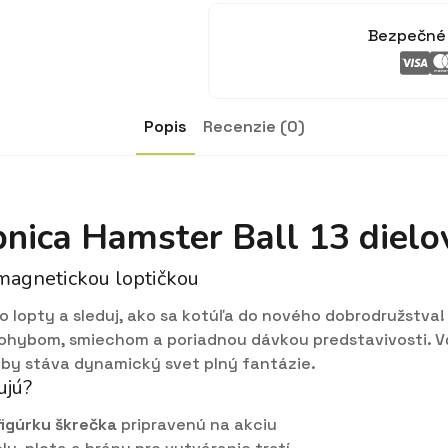
Bezpečné 
Popis
Recenzie (0)
nica Hamster Ball 13 dielo
 magnetickou loptičkou
o lopty a sleduj, ako sa kotúľa do nového dobrodružstva
pohybom, smiechom a poriadnou dávkou predstavivosti.
vby stáva dynamický svet plný fantázie.
ujú?
figúrku škrečka
pripravenú na akciu