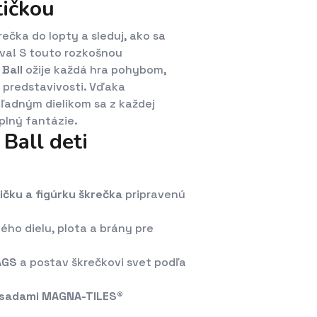
tičkou
ečka do lopty a sleduj, ako sa
va! S touto rozkošnou
Ball
ožije každá hra pohybom,
predstavivosti. Vďaka
ľadným dielikom sa z každej
plný fantázie.
Ball deti
ičku a figúrku škrečka
pripravenú
ho dielu, plota a brány pre
AGS
a postav škrečkovi svet podľa
i sadami MAGNA-TILES®