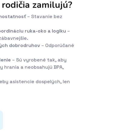
j rodičia zamilujú?
amostatnosť
– Stavanie bez
oordináciu ruka-oko a logiku
–
zábavnejšie.
lých dobrodruhov
– Odporúčané
denie
– Sú vyrobené tak, aby
y hrania a neobsahujú BPA,
eby asistencie dospelých, len