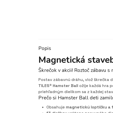
Popis
Magnetická staveb
Škrečok v akcii! Roztoč zábavu s
Postav zábavnú dráhu, vlož škrečka d
TILES® Hamster Ball
ožije každá hra 
priehľadným dielikom sa z každej sta
Prečo si Hamster Ball deti zamil
Obsahuje
magnetickú loptičku a 