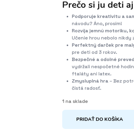
Prečo si ju deti a
Podporuje kreativitu a s
návodu? Áno, prosím!
Rozvíja jemnú motoriku, k
Učenie hrou nebolo nikdy 
Perfektný darček pre ma
pre deti od 3 rokov.
Bezpečné a odolné preve
vydržali nespočetné hodin
ftaláty ani latex.
Zmysluplná hra
– Bez potr
čistá radosť.
1 na sklade
PRIDAŤ DO KOŠÍKA