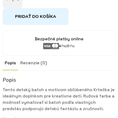
Krtko
vymaľovávací
ružový
+
PRIDAŤ DO KOŠÍKA
8
fixiek
Bezpečné platby online
Popis
Recenzie (0)
Popis
Tento detský batoh s motívom obľúbeného Krtečka je
ideálnym doplnkom pre kreatívne deti.
Ružová farba a
možnosť vymaľovať si batoh podľa vlastných
predstáv podporujú detskú fantáziu a zručnosti.