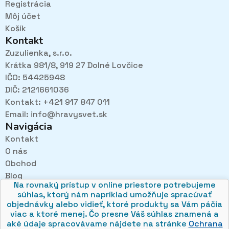
Registrácia
Môj účet
Košík
Kontakt
Zuzulienka, s.r.o.
Krátka 981/8, 919 27 Dolné Lovčice
IČO: 54425948
DIČ: 2121661036
Kontakt: +421 917 847 011
Email:
info@hravysvet.sk
Navigácia
Kontakt
O nás
Pri návštevách kamenného obchodu pozorne
Obchod
načúvame malým aj veľkým, aby sme zistili, čo sa Vám
v obchode páči najviac a mohli sa tak posúvať vpred.
Blog
Na rovnaký prístup v online priestore potrebujeme
Obchodné podmienky
súhlas, ktorý nám napríklad umožňuje spracúvať
Ochrana osobných údajov
objednávky alebo vidieť, ktoré produkty sa Vám páčia
viac a ktoré menej. Čo presne Váš súhlas znamená a
aké údaje spracovávame nájdete na stránke
Ochrana