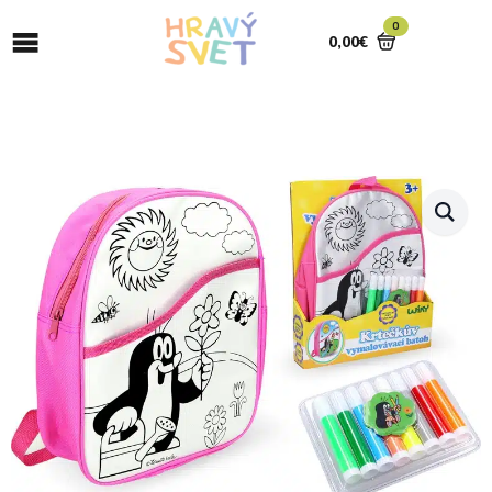
0
0,00
€