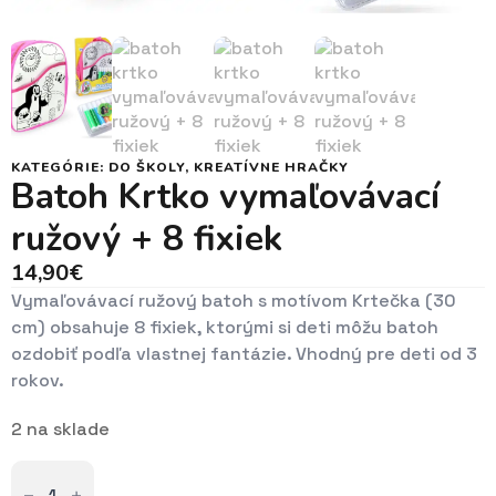
KATEGÓRIE:
DO ŠKOLY
,
KREATÍVNE HRAČKY
Batoh Krtko vymaľovávací
ružový + 8 fixiek
14,90
€
Vymaľovávací ružový batoh s motívom Krtečka (30
cm) obsahuje 8 fixiek, ktorými si deti môžu batoh
ozdobiť podľa vlastnej fantázie. Vhodný pre deti od 3
rokov.
2 na sklade
množstvo
Batoh