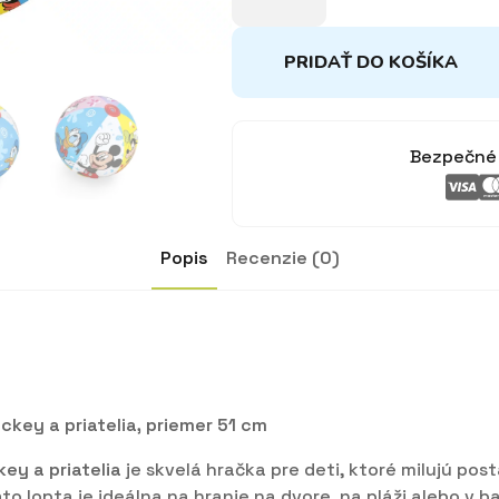
-
Disney
Junior:
PRIDAŤ DO KOŠÍKA
Mickey
a
priatelia
Bezpečné 
Popis
Recenzie (0)
ckey a priatelia, priemer 51 cm
key a priatelia
je skvelá hračka pre deti, ktoré milujú po
to lopta je ideálna na hranie na dvore, na pláži alebo v