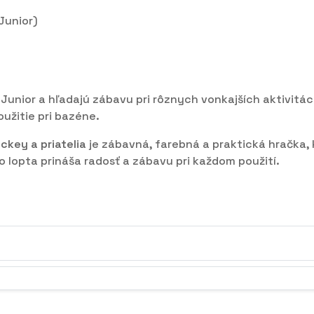
 Junior)
y Junior a hľadajú zábavu pri rôznych vonkajších aktivitác
oužitie pri bazéne.
ckey a priatelia
je zábavná, farebná a praktická hračka, k
to lopta prináša radosť a zábavu pri každom použití.