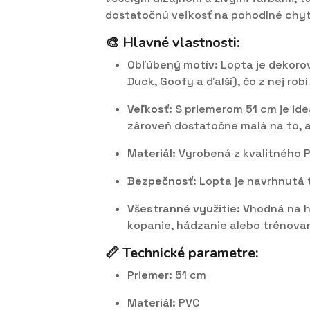
dostatočnú veľkosť na pohodlné chyta
🎨 Hlavné vlastnosti:
Obľúbený motív
: Lopta je dekoro
Duck, Goofy a ďalší), čo z nej rob
Veľkosť
: S priemerom 51 cm je ide
zároveň dostatočne malá na to, a
Materiál
: Vyrobená z kvalitného P
Bezpečnosť
: Lopta je navrhnutá 
Všestranné využitie
: Vhodná na h
kopanie, hádzanie alebo trénovan
📏 Technické parametre:
Priemer
: 51 cm
Materiál
: PVC