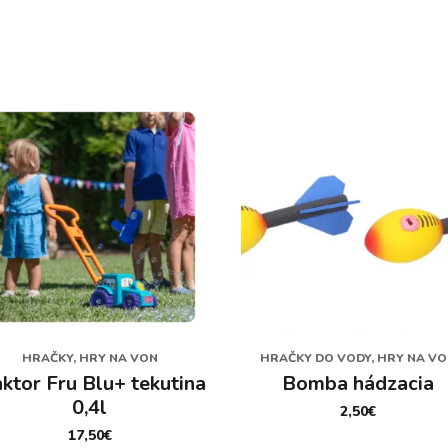
HRAČKY, HRY NA VON
HRAČKY DO VODY, HRY NA V
aktor Fru Blu+ tekutina
Bomba hádzacia
0,4l
2,50
€
17,50
€