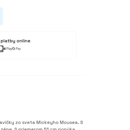
platby online
stavičky zo sveta Mickeyho Mousea. S
 bazéne. S priemerom 51 cm ponúka