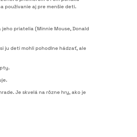
 používanie aj pre menšie deti.
 jeho priatelia (Minnie Mouse, Donald
si ju deti mohli pohodlne hádzať, ale
opty.
uje.
hrade. Je skvelá na rôzne hry, ako je