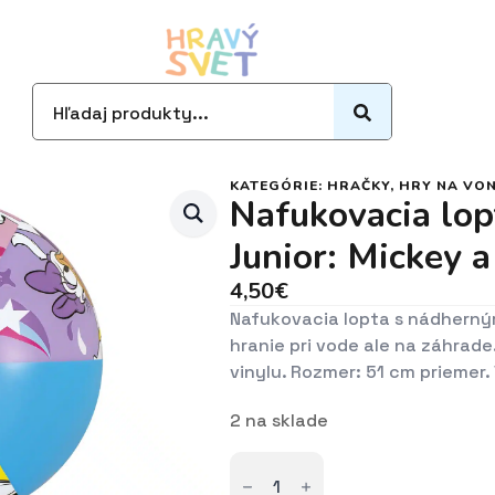
Search
for:
KATEGÓRIE:
HRAČKY
,
HRY NA VO
Nafukovacia lop
Junior: Mickey a
4,50
€
Nafukovacia lopta s nádherným
hranie pri vode ale na záhrade
vinylu. Rozmer: 51 cm priemer.
2 na sklade
množstvo
Nafukovacia
lopta