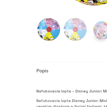
Popis
Nafukovacia lopta – Disney Junior: Mi
Nafukovacia lopta
Disney Junior: Mic
veselým dizajnom a živými farbami, tá