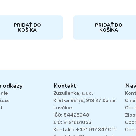
PRIDAŤ DO
PRIDAŤ DO
KOŠÍKA
KOŠÍKA
e odkazy
Kontakt
Nav
enie
Zuzulienka, s.r.o.
Kon
ácia
Krátka 981/8, 919 27 Dolné
O ná
et
Lovčice
Obc
IČO: 54425948
Blog
DIČ: 2121661036
Obc
Kontakt: +421 917 847 011
Ochr