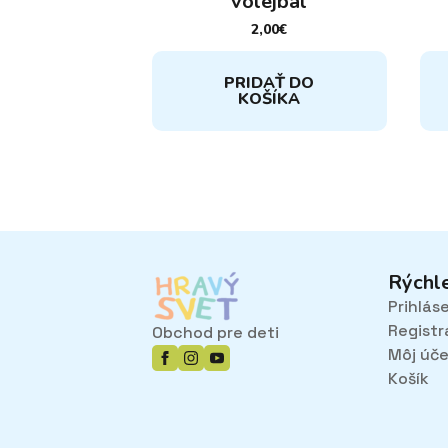
volejbal
2,00
€
PRIDAŤ DO
KOŠÍKA
Rýchl
Prihlás
Registr
Obchod pre deti
Môj úč
Košík