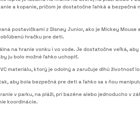
nie a kopanie, pričom je dostatočne ľahká a bezpečná na
vaná postavičkami z Disney Junior, ako je Mickey Mouse a
í obľúbenú hračku pre deti.
álna na hranie vonku i vo vode. Je dostatočne veľká, aby 
by ju bolo možné ľahko uchopiť.
VC materiálu, ktorý je odolný a zaručuje dlhú životnosť l
tak, aby bola bezpečná pre deti a ľahko sa s ňou manipul
ranie v parku, na pláži, pri bazéne alebo jednoducho v zá
ie koordinácie.