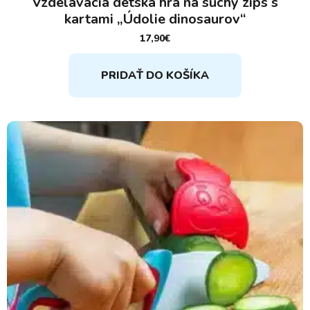
Vzdelávacia detská hra na suchý zips s
kartami „Údolie dinosaurov“
17,90
€
PRIDAŤ DO KOŠÍKA