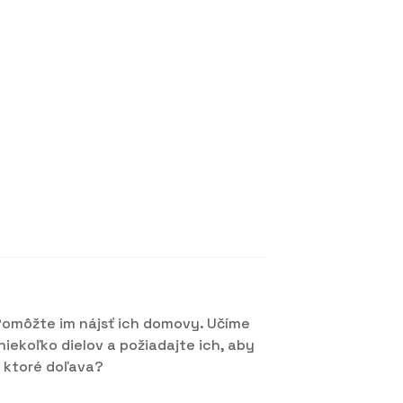
 Pomôžte im nájsť ich domovy. Učíme
niekoľko dielov a požiadajte ich, aby
a ktoré doľava?