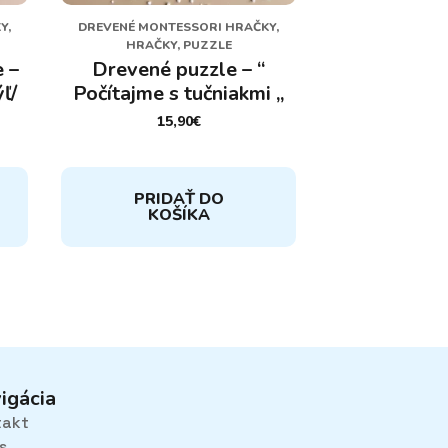
Y,
DREVENÉ MONTESSORI HRAČKY,
HRAČKY, PUZZLE
 –
Drevené puzzle – “
ľ/
Počítajme s tučniakmi „
15,90
€
PRIDAŤ DO
KOŠÍKA
igácia
takt
s