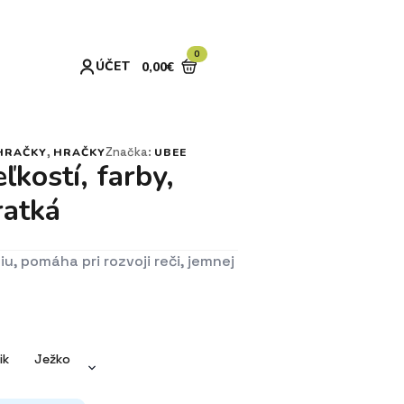
0
ÚČET
0,00
€
,
Značka:
HRAČKY
HRAČKY
UBEE
kostí, farby,
ratká
u, pomáha pri rozvoji reči, jemnej
ik
Ježko