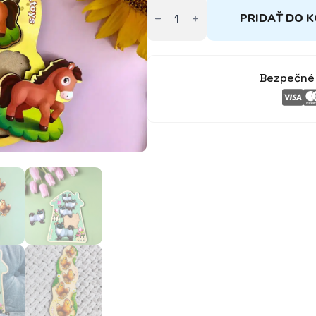
množstvo
Rozoznávanie
PRIDAŤ DO K
veľkostí,
farby,
počítanie
-
Zvieratká
Bezpečné 