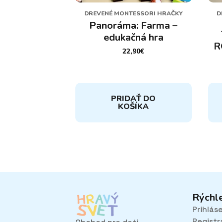
DREVENÉ MONTESSORI HRAČKY
D
Panoráma: Farma –
edukačná hra
R
22,90
€
Ten
PRIDAŤ DO
pro
KOŠÍKA
má
via
var
Mož
si
mô
vyb
na
Rýchl
str
Prihlás
pro
Registr