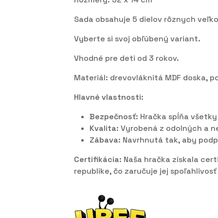
Sada obsahuje 5 dielov rôznych veľko
Vyberte si svoj obľúbený variant.
Vhodné pre deti od 3 rokov.
Materiál: drevovláknitá MDF doska, po
Hlavné vlastnosti:
Bezpečnosť:
Hračka spĺňa všetky
Kvalita:
Vyrobená z odolných a net
Zábava:
Navrhnutá tak, aby podpo
Certifikácia:
Naša hračka získala cer
republike, čo zaručuje jej spoľahlivo