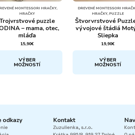
REVENÉ MONTESSORI HRAČKY,
DREVENÉ MONTESSORI HRAČK
HRAČKY
HRAČKY, PUZZLE
Trojvrstvové puzzle
Štvorvrstvové Puzzle
ODINA – mama, otec,
vývojové štádiá Motý
mláďa
Sliepka
15,90
€
19,90
€
to
Tento
VÝBER
VÝBER
dukt
produkt
MOŽNOSTÍ
MOŽNOSTÍ
má
cero
viacero
iantov.
variantov.
nosti
Možnosti
si
žete
môžete
rať
vybrať
na
e odkazy
Kontakt
Nav
ánke
stránke
enie
Zuzulienka, s.r.o.
Kon
duktu.
produktu.
ácia
Krátka 981/8, 919 27 Dolné
O ná