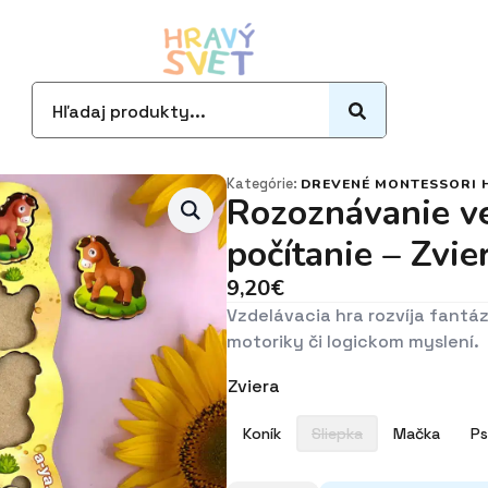
Search
for:
Kategórie:
DREVENÉ MONTESSORI 
Rozoznávanie veľ
počítanie – Zvie
9,20
€
Vzdelávacia hra rozvíja fantázi
motoriky či logickom myslení.
Zviera
Koník
Sliepka
Mačka
Ps