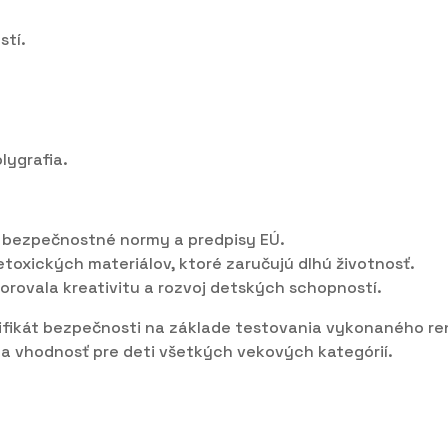
stí.
lygrafia.
 bezpečnostné normy a predpisy EÚ.
oxických materiálov, ktoré zaručujú dlhú životnosť.
rovala kreativitu a rozvoj detských schopností.
tifikát bezpečnosti na základe testovania vykonaného re
sť a vhodnosť pre deti všetkých vekových kategórií.