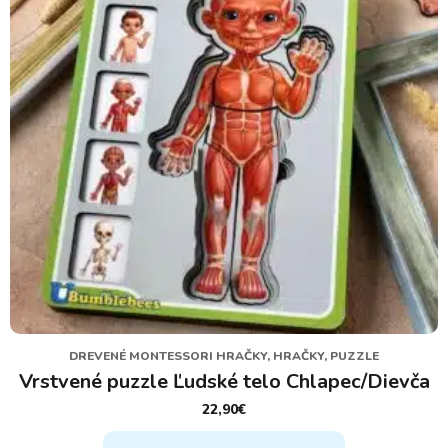
DREVENÉ MONTESSORI HRAČKY, HRAČKY, PUZZLE
Vrstvené puzzle Ľudské telo Chlapec/Dievča
22,90
€
Tento