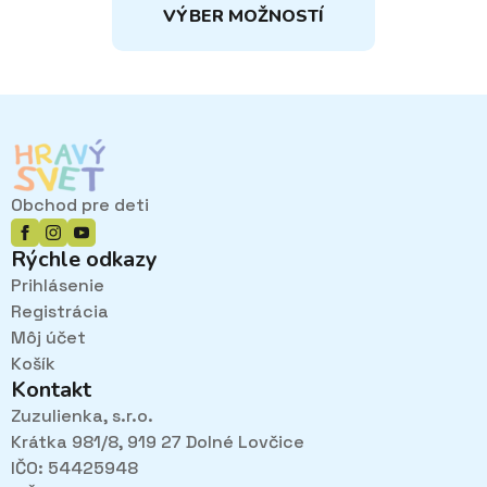
VÝBER MOŽNOSTÍ
produkt
má
viacero
variantov.
Možnosti
si
môžete
vybrať
Obchod pre deti
na
stránke
Rýchle odkazy
produktu.
Prihlásenie
Registrácia
Môj účet
Košík
Kontakt
Zuzulienka, s.r.o.
Krátka 981/8, 919 27 Dolné Lovčice
IČO: 54425948