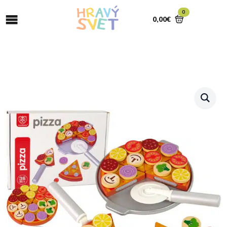
0
0,00
€