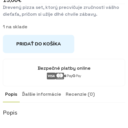
15,00
€
Drevený pizza set, ktorý precvičuje zručnosti vášho
dieťaťa, pričom si užije dlhé chvíle zábavy.
1 na sklade
PRIDAŤ DO KOŠÍKA
Bezpečné platby online
Popis
Ďalšie informácie
Recenzie (0)
Popis
Každý miluje pizzu! Dokonca aj s mnohými prílohami