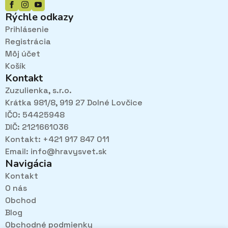
Rýchle odkazy
Prihlásenie
Registrácia
Môj účet
Košík
Kontakt
Zuzulienka, s.r.o.
Krátka 981/8, 919 27 Dolné Lovčice
IČO: 54425948
DIČ: 2121661036
Kontakt: +421 917 847 011
Email:
info@hravysvet.sk
Navigácia
Kontakt
O nás
Obchod
Pri návštevách kamenného obchodu pozorne
Blog
načúvame malým aj veľkým, aby sme zistili, čo sa Vám
v obchode páči najviac a mohli sa tak posúvať vpred.
Obchodné podmienky