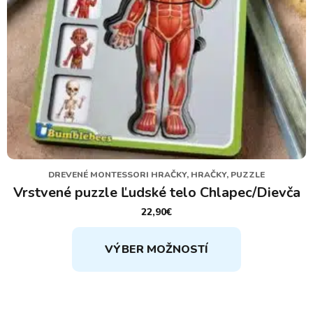
DREVENÉ MONTESSORI HRAČKY, HRAČKY, PUZZLE
Vrstvené puzzle Ľudské telo Chlapec/Dievča
22,90
€
Tento
VÝBER MOŽNOSTÍ
produkt
má
viacero
variantov.