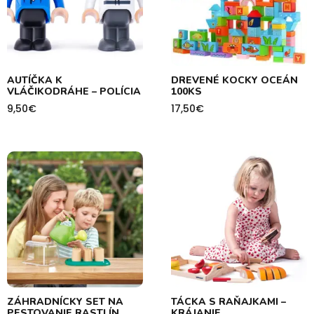
AUTÍČKA K
DREVENÉ KOCKY OCEÁN
VLÁČIKODRÁHE – POLÍCIA
100KS
9,50
€
17,50
€
ZÁHRADNÍCKY SET NA
TÁCKA S RAŇAJKAMI –
PESTOVANIE RASTLÍN
KRÁJANIE