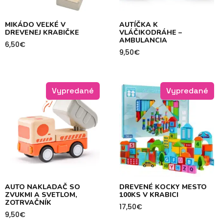
MIKÁDO VEĽKÉ V
AUTÍČKA K
DREVENEJ KRABIČKE
VLÁČIKODRÁHE –
AMBULANCIA
6,50
€
9,50
€
Vypredané
Vypredané
AUTO NAKLADAČ SO
DREVENÉ KOCKY MESTO
ZVUKMI A SVETLOM,
100KS V KRABICI
ZOTRVAČNÍK
17,50
€
9,50
€