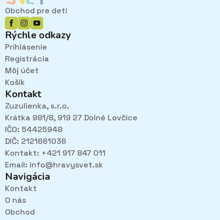
Obchod pre deti
Rýchle odkazy
Prihlásenie
Registrácia
Môj účet
Košík
Kontakt
Zuzulienka, s.r.o.
Krátka 981/8, 919 27 Dolné Lovčice
IČO: 54425948
DIČ: 2121661036
Kontakt: +421 917 847 011
Email:
info@hravysvet.sk
Navigácia
Kontakt
O nás
Pri návštevách kamenného obchodu pozorne
Obchod
načúvame malým aj veľkým, aby sme zistili, čo sa Vám