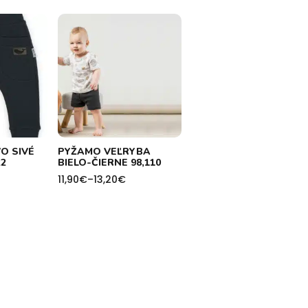
O SIVÉ
PYŽAMO VEĽRYBA
2
BIELO-ČIERNE 98,110
11,90
€
–
13,20
€
Price
range:
11,90€
through
13,20€