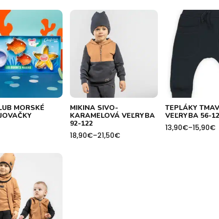
LUB MORSKÉ
MIKINA SIVO-
TEPLÁKY TMAV
JOVAČKY
KARAMELOVÁ VEĽRYBA
VEĽRYBA 56-12
92-122
13,90
€
–
15,90
€
Price
18,90
€
–
21,50
€
Price
range:
range:
13,90€
18,90€
through
through
15,90€
21,50€