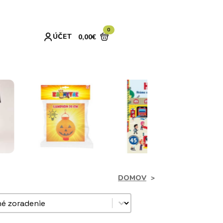
0
ÚČET
0,00
€
DOMOV
dukty