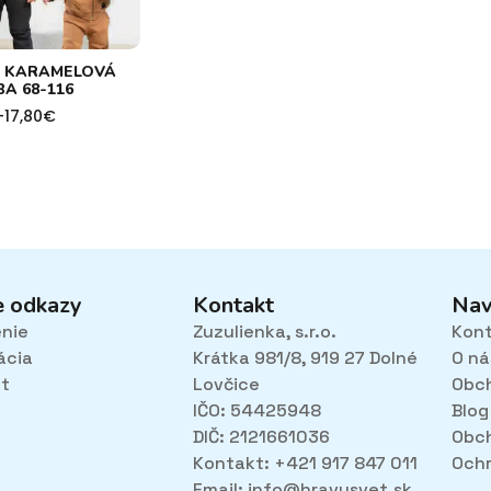
A KARAMELOVÁ
A 68-116
–
17,80
€
h
e odkazy
Kontakt
Nav
enie
Zuzulienka, s.r.o.
Kon
ácia
Krátka 981/8, 919 27 Dolné
O ná
et
Lovčice
Obc
IČO: 54425948
Blog
DIČ: 2121661036
Obc
Kontakt: +421 917 847 011
Ochr
Email:
info@hravysvet.sk