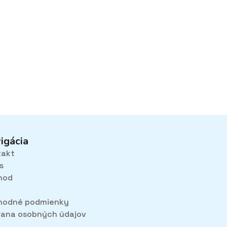
igácia
takt
s
hod
hodné podmienky
ana osobných údajov