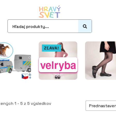
Search
for:
ZĽAVA!
velryba
Zoradiť pro
ených 1 - 5 z 5 výsledkov
Sort content