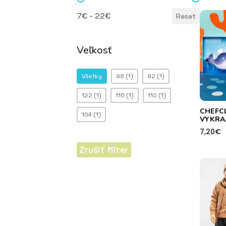
Cena
7€ - 22€
Reset
Veľkosť
Veľkosť
Všetky
98
(1)
92
(1)
122
(1)
116
(1)
110
(1)
CHEFC
104
(1)
VYKRA
7,20
€
Zrušiť filter