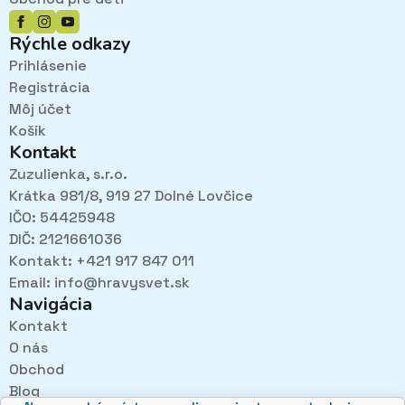
Rýchle odkazy
Prihlásenie
Registrácia
Môj účet
Košík
Kontakt
Zuzulienka, s.r.o.
Krátka 981/8, 919 27 Dolné Lovčice
IČO: 54425948
DIČ: 2121661036
Kontakt: +421 917 847 011
Email:
info@hravysvet.sk
Navigácia
Kontakt
O nás
Pri návštevách kamenného obchodu pozorne
Obchod
načúvame malým aj veľkým, aby sme zistili, čo sa Vám
v obchode páči najviac a mohli sa tak posúvať vpred.
Blog