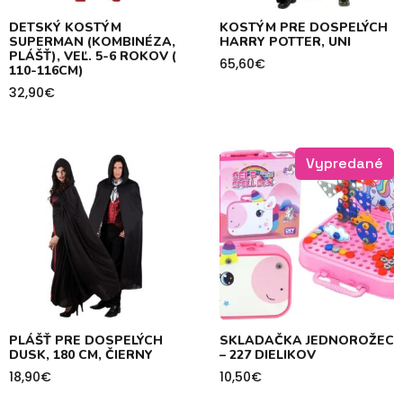
DETSKÝ KOSTÝM
KOSTÝM PRE DOSPELÝCH
SUPERMAN (KOMBINÉZA,
HARRY POTTER, UNI
PLÁŠŤ), VEĽ. 5-6 ROKOV (
65,60
€
110-116CM)
32,90
€
Vypredané
PLÁŠŤ PRE DOSPELÝCH
SKLADAČKA JEDNOROŽEC
DUSK, 180 CM, ČIERNY
– 227 DIELIKOV
18,90
€
10,50
€