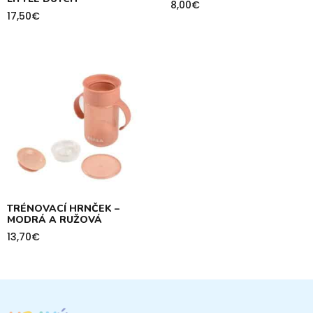
8,00
€
17,50
€
TRÉNOVACÍ HRNČEK –
MODRÁ A RUŽOVÁ
13,70
€