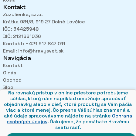
Kontakt
Zuzulienka, s.r.o.
Krátka 981/8, 919 27 Dolné Lovčice
IČO: 54425948
DIČ: 2121661036
Kontakt: +421 917 847 011
Email:
info@hravysvet.sk
Navigácia
Kontakt
O nás
Pri návštevách kamenného obchodu pozorne
Obchod
načúvame malým aj veľkým, aby sme zistili, čo sa Vám
v obchode páči najviac a mohli sa tak posúvať vpred.
Blog
Na rovnaký prístup v online priestore potrebujeme
Obchodné podmienky
súhlas, ktorý nám napríklad umožňuje spracúvať
Ochrana osobných údajov
objednávky alebo vidieť, ktoré produkty sa Vám páčia
viac a ktoré menej. Čo presne Váš súhlas znamená a
aké údaje spracovávame nájdete na stránke
Ochrana
osobných údajov
. Ďakujeme, že pomáhate Hravému
svetu rásť.
© 2026 hravysvet.sk
🍪