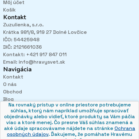
Môj účet
Košík
Kontakt
Zuzulienka, s.r.o.
Krátka 981/8, 919 27 Dolné Lovčice
IČO: 54425948
DIČ: 2121661036
Kontakt: +421 917 847 011
Email:
info@hravysvet.sk
Navigácia
Kontakt
O nás
Pri návštevách kamenného obchodu pozorne
Obchod
načúvame malým aj veľkým, aby sme zistili, čo sa Vám
v obchode páči najviac a mohli sa tak posúvať vpred.
Blog
Na rovnaký prístup v online priestore potrebujeme
Obchodné podmienky
súhlas, ktorý nám napríklad umožňuje spracúvať
Ochrana osobných údajov
objednávky alebo vidieť, ktoré produkty sa Vám páčia
viac a ktoré menej. Čo presne Váš súhlas znamená a
aké údaje spracovávame nájdete na stránke
Ochrana
osobných údajov
. Ďakujeme, že pomáhate Hravému