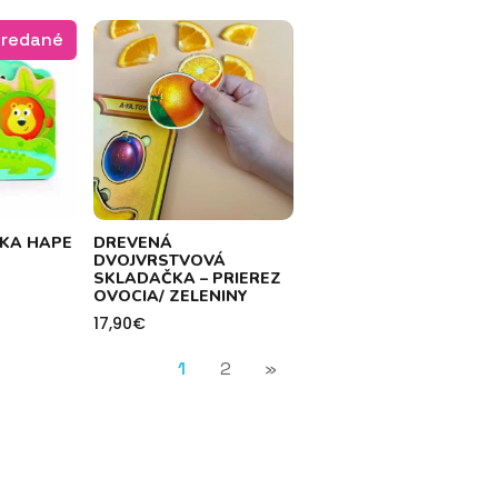
redané
ŽKA HAPE
DREVENÁ
DVOJVRSTVOVÁ
SKLADAČKA – PRIEREZ
OVOCIA/ ZELENINY
17,90
€
1
2
»