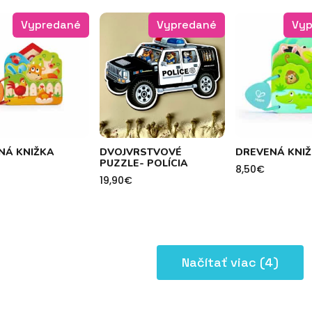
Vypredané
Vypredané
Vyp
.
NÁ KNIŽKA
DVOJVRSTVOVÉ
DREVENÁ KNI
PUZZLE- POLÍCIA
8,50
€
19,90
€
Načítať viac (4)