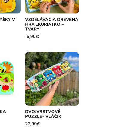
YŠKY V
VZDELÁVACIA DREVENÁ
HRA „KURIATKO –
TVARY“
15,90
€
ŽKA
DVOJVRSTVOVÉ
PUZZLE- VLÁČIK
22,90
€