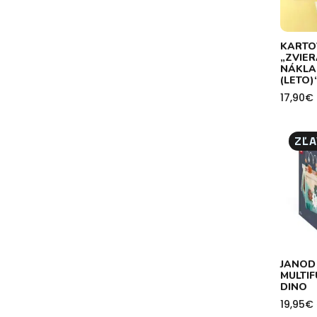
KARTO
„ZVIE
NÁKLA
(LETO)
17,90
€
ZĽA
JANOD
MULTI
DINO
19,95
€
Pôvod
Aktuál