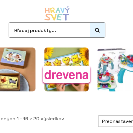
Search
for:
drevena
Zoradiť pro
ených 1 - 16 z 20 výsledkov
Sort content