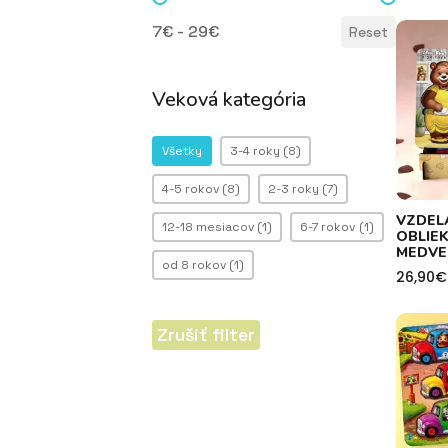
Cena
7€ - 29€
Reset
Veková kategória
Veková kategória
Všetky
3-4 roky
(8)
4-5 rokov
(8)
2-3 roky
(7)
VZDEL
12-18 mesiacov
(1)
6-7 rokov
(1)
OBLIE
MEDVE
od 8 rokov
(1)
26,90
€
Zrušiť filter