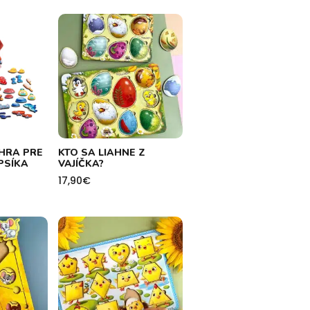
HRA PRE
KTO SA LIAHNE Z
PSÍKA
VAJÍČKA?
17,90
€