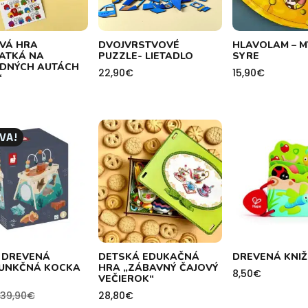
VÁ HRA
DVOJVRSTVOVÉ
HLAVOLAM – M
RATKÁ NA
PUZZLE- LIETADLO
SYRE
DNÝCH AUTÁCH
22,90
€
15,90
€
“
VA!
 DREVENÁ
DETSKÁ EDUKAČNÁ
DREVENÁ KNI
FUNKČNÁ KOCKA
HRA „ZÁBAVNÝ ČAJOVÝ
8,50
€
VEČIEROK“
39,90
€
28,80
€
ná
na